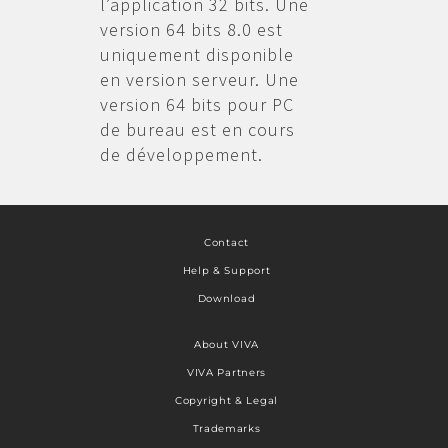
l’application 32 bits. Une
version 64 bits 8.0 est
uniquement disponible
en version serveur. Une
version 64 bits pour PC
de bureau est en cours
de développement.
Contact
Help & Support
Download
About VIVA
VIVA Partners
Copyright & Legal
Trademarks