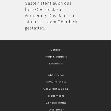
Gästen steht auch das
freie Oberdeck zur
Verfügung. Das Rauchen
ist nur auf dem Oberdeck
gestattet.
Contact
Help & Support
Download
About VIVA
VIVA Partners
Copyright & Legal
Trademarks
General Terms
Disclaimer