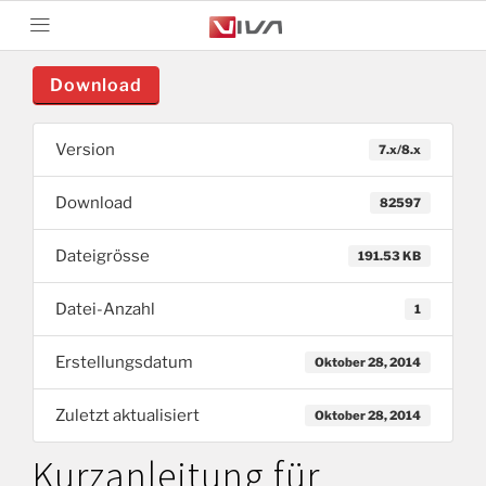
Download
Version
7.x/8.x
Download
82597
Dateigrösse
191.53 KB
Datei-Anzahl
1
Erstellungsdatum
Oktober 28, 2014
Zuletzt aktualisiert
Oktober 28, 2014
Kurzanleitung für